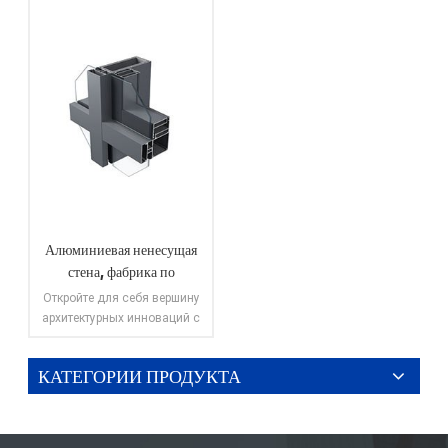
Алюминиевая ненесущая
стена, фабрика по
производству
Откройте для себя вершину
алюминиевого профиля,
архитектурных инноваций с
максимальный размер,
нашими решениями для
навесных алюминиевых
ширина 600 мм.
КАТЕГОРИИ ПРОДУКТА
стен, которые с гордостью
ПОСМОТРЕТЬ
производятся на нашем
БОЛЬШЕ
современном заводе по
производству