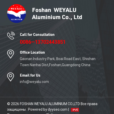
алюминиевого профиля. Мы
специализируемся на
изготовлении алюминиевых
профилей по
индивидуальному заказу с
максимальной шириной 600
мм. Наша продукция
Call for Consultation
является свидетельством
0086—13702443851
точности проектирования,
инженерного совершенства
Office Location
и безграничных
возможностей в мировой
Gaonan Industry Park, Boai Road East, Shishan
строительной отрасли.&nbsp;
Town Nanhai Dist,Foshan,Guangdong China
Email for Us
info@weyalu.com
© 2026 FOSHAN WEYALU ALUMINIUM CO.,LTD Все права
защищены . Powered by dyyseo.com |