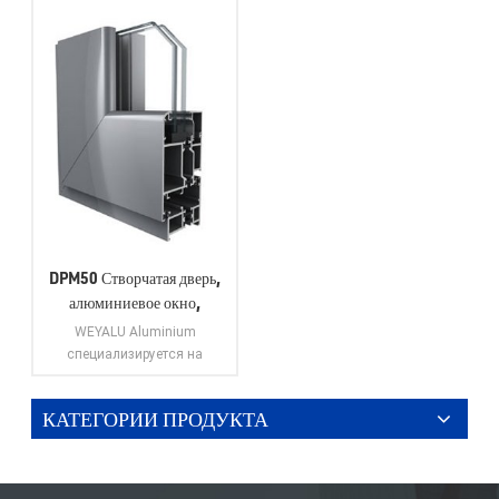
DPM50 Створчатая дверь,
алюминиевое окно,
дверной профиль,
WEYALU Aluminium
алюминиевый профиль
специализируется на
навесных стенах,
алюминиевых профилях
КАТЕГОРИИ ПРОДУКТА
промышленного
ПОСМОТРЕТЬ
назначения, алюминиевых
БОЛЬШЕ
профилях общего
назначения, алюминиевых