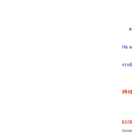
анодирование
Не м
что
ИН
БОЛЕ
прои