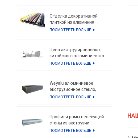
Отделка декоративной
плиткой из алюминия
ПОСМОТРЕТЬ БОЛЬШЕ
Цена экструдированного
китайского алюминиевого
профиля в кг для
ПОСМОТРЕТЬ БОЛЬШЕ
качественного
алюминиевого профиля
навесной стены
Weyalu алюминиевое
экструзионное стекло,
профили для навесных
ПОСМОТРЕТЬ БОЛЬШЕ
стен, квадратная труба
для энергосберегающей
алюминиевой системы
НА
Профили рамы ненесущей
фасада здания
стены из экструзии
алюминия по более низкой
ПОСМОТРЕТЬ БОЛЬШЕ
цене для алюминиевых