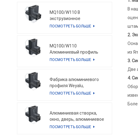
1. М
профилей по
В на
индивидуальному заказу
MQ100/W110 B
фасада
оцен
экструзионное
алюминиевое окно, дверь,
штам
ПОСМОТРЕТЬ БОЛЬШЕ
алюминиевая навесная
2. Э
стена, индивидуальное
алюминиевое решение
Осна
MQ100/W110
Алюминиевый профиль
из Я
для экструзии по
ПОСМОТРЕТЬ БОЛЬШЕ
3. С
индивидуальному заказу,
Две 
алюминиевый профиль,
оконная дверь и
4. С
Фабрика алюминиевого
алюминиевая ненесущая
профиля Weyalu,
Обор
стена
алюминиевая навесная
ПОСМОТРЕТЬ БОЛЬШЕ
извес
стена, алюминиевый
Бол
профиль по
индивидуальному заказу,
Алюминиевая створка,
энергосберегающая
окно, дверь, алюминиевое
система, порошковое
раздвижное окно, дверь,
ПОСМОТРЕТЬ БОЛЬШЕ
покрытие, анодирование
алюминиевое решение,
порошковое покрытие,