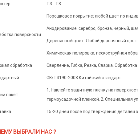
актер
Т3 - Т8
Порошковое покрытие: любой цвет по индив
Анодирование: серебро, бронза, черный, шам
аботка поверхности
Деревянный цвет: Любой деревянный цвет 
Химическая полировка, пескоструйная обрабо
бокая обработка
Сверление, Гибка, Резка, Сварка, Обработка 
ндартный
GB/T3190-2008 Китайский стандарт
1. Наклейте защитную пленку на поверхнос
ий пакет
термоусадочной пленкой. 2. Специальная у
тавка
15-20 дней после подтверждения деталей з
ЕМУ ВЫБРАЛИ НАС ?