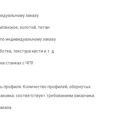
идуальному заказу.
панское, золотой, титан.
по индивидуальному заказу.
тка, текстура кисти и т. д.
на станках с ЧПУ.
ть профиля. Количество профилей, обернутых
паковка: соответствует требованиям заказчика.
аказа.