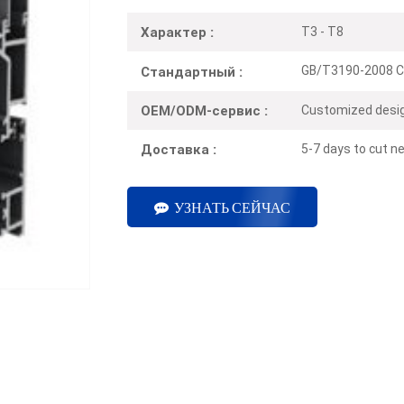
T3 - T8
Характер :
GB/T3190-2008 C
Стандартный :
Customized desig
OEM/ODM-сервис :
5-7 days to cut ne
Доставка :
УЗНАТЬ СЕЙЧАС