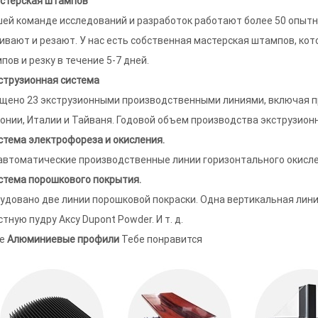
астерская штампов
шей команде исследований и разработок работают более 50 опытн
ивают и резают. У нас есть собственная мастерская штампов, ко
пов и резку в течение 5-7 дней.
кструзионная система
щено 23 экструзионными производственными линиями, включая п
понии, Италии и Тайваня. Годовой объем производства экструзион
истема электрофореза и окисления.
автоматические производственные линии горизонтального окисле
истема порошкового покрытия.
удовано две линии порошковой покраски. Одна вертикальная лини
тную пудру Аксу Dupont Powder. И т. д.
ее
Алюминиевые профили
Тебе понравится