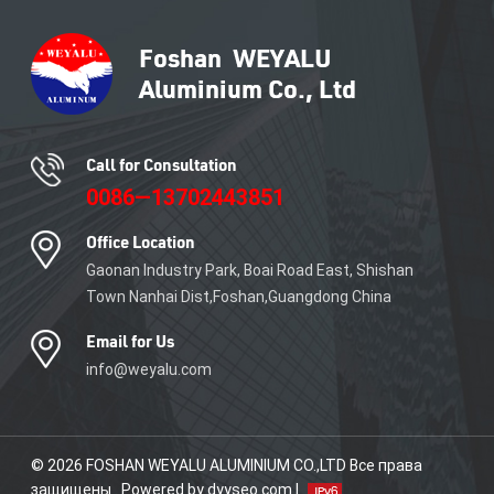
производству
алюминиевого профиля. Мы
специализируемся на
изготовлении алюминиевых
профилей по
индивидуальному заказу с
максимальной шириной 600
мм. Наша продукция
Call for Consultation
является свидетельством
0086—13702443851
точности проектирования,
инженерного совершенства
Office Location
и безграничных
возможностей в мировой
Gaonan Industry Park, Boai Road East, Shishan
строительной отрасли.&nbsp;
Town Nanhai Dist,Foshan,Guangdong China
Email for Us
info@weyalu.com
© 2026 FOSHAN WEYALU ALUMINIUM CO.,LTD Все права
защищены . Powered by dyyseo.com |