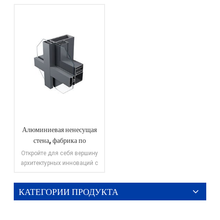
Алюминиевая ненесущая
стена, фабрика по
производству
Откройте для себя вершину
алюминиевого профиля,
архитектурных инноваций с
максимальный размер,
нашими решениями для
навесных алюминиевых
ширина 600 мм.
КАТЕГОРИИ ПРОДУКТА
стен, которые с гордостью
ПОСМОТРЕТЬ
производятся на нашем
БОЛЬШЕ
современном заводе по