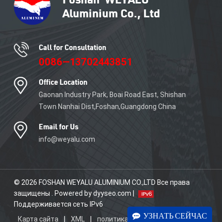
БОЛЬШЕ
БОЛЬШЕ
Call for Consultation
0086—13702443851
Office Location
Gaonan Industry Park, Boai Road East, Shishan
Town Nanhai Dist,Foshan,Guangdong China
Email for Us
info@weyalu.com
© 2026 FOSHAN WEYALU ALUMINIUM CO.,LTD Все права
защищены . Powered by dyyseo.com |
Поддерживается сеть IPv6
УЗНАТЬ СЕЙЧАС
Карта сайта
|
XML
|
политика конфиденциальности