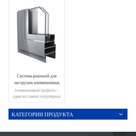
Система решений для
экструзии алюминиевых
окон и дверей Weyalu
Алюминиевый профиль –
один из самых популярных
видов алюминиевых
изделий. Изделия из
КАТЕГОРИИ ПРОДУКТА
экструдированного
ПОСМОТРЕТЬ
алюминия каждый день
БОЛЬШЕ
используются во всем мире
в инновационных областях