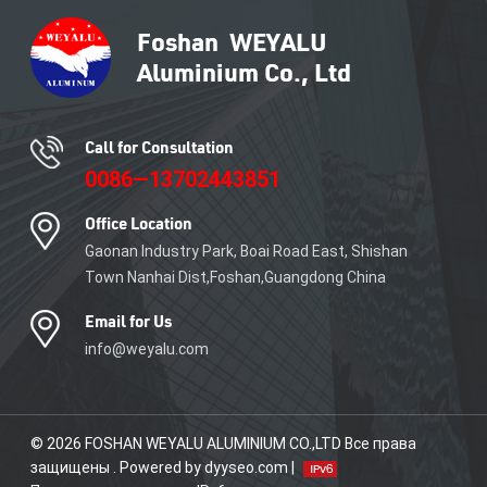
применения. Возможности
использования
алюминиевых профилей не
имеют границ. Благодаря
своей прочности, гибкости,
долговечности и
устойчивости они
Call for Consultation
используются в ряде
0086—13702443851
секторов конечных
пользователей, таких как
Office Location
строительство, транспорт,
электротехника,
Gaonan Industry Park, Boai Road East, Shishan
машиностроение и
Town Nanhai Dist,Foshan,Guangdong China
потребительские товары
длительного пользования.
Email for Us
info@weyalu.com
© 2026 FOSHAN WEYALU ALUMINIUM CO.,LTD Все права
защищены . Powered by dyyseo.com |